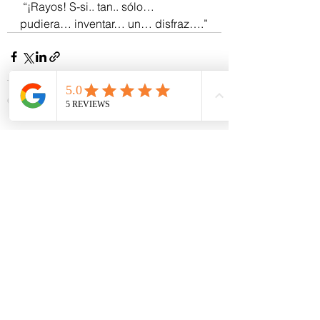
 “¡Rayos! S-si.. tan.. sólo… 
pudiera… inventar… un… disfraz….”
Ver todo
Entradas recientes