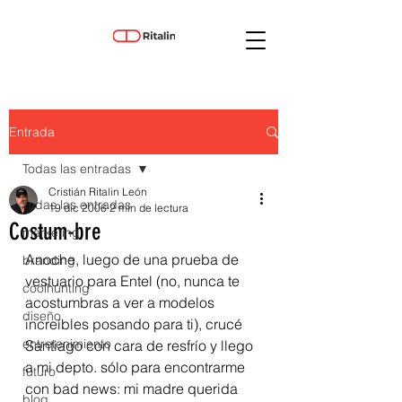
Entrada
Todas las entradas
Cristián Ritalin León
Todas las entradas
19 dic 2006
2 min de lectura
Costum-bre
marketing
Anoche, luego de una prueba de 
branding
vestuario para Entel (no, nunca te 
coolhunting
acostumbras a ver a modelos 
diseño
increíbles posando para ti), crucé 
entretenimiento
Santiago con cara de resfrío y llego 
a mi depto. sólo para encontrarme 
futuro
con bad news: mi madre querida 
blog