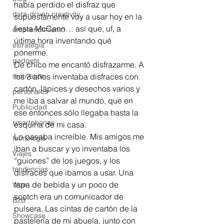
había perdido el disfraz que 
data-driven creativity
supuestamente voy a usar hoy en la 
fiesta McCann… así que, uf, a 
emprendimiento
úitima hora inventando qué 
estrategia
ponerme.
gadgets
De chico me encantó disfrazarme. A 
motivation
los 3 años inventaba disfraces con 
cartón, lápices y desechos varios y 
personales
me iba a salvar al mundo, que en 
Publicidad
ese entonces sólo llegaba hasta la 
smartphones
esquina de mi casa.
Lo pasaba increíble. Mis amigos me 
tecnología
iban a buscar y yo inventaba los 
Viajes
“guiones” de los juegos, y los 
tendencias
disfraces que ibamos a usar. Una 
tapa de bebida y un poco de 
Wow
scotch era un comunicador de 
B2B
pulsera. Las cintas de cartón de la 
Showcase
pastelería de mi abuela, junto con 