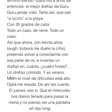
terminó siendo –para mis 8 años de 
entonces- el mejor disfraz de Guru 
Guru jamás visto. Tanto así, que salí 
“a lucirlo” a la playa.
Con 35 grados de calor.
Todo un caso, de nene. Todo un 
caso.
Así que ahora, con treinta años 
(augh, todavía me duele la cifra), 
pretendo volver a conectarme con 
esa parte de mi, e inventar un 
disfraz en, cuánto, ¿cuatro horas?…
Un disfraz cómodo. Y es verano. 
MMm el nivel de dificultad está alto.
Ojalá me resulte. De ahí les cuento.
El jueves, eso sí. Que el miércoles 
nos dieron feriado para pasar la 
mona y no pienso ver una pantalla 
all day long
.