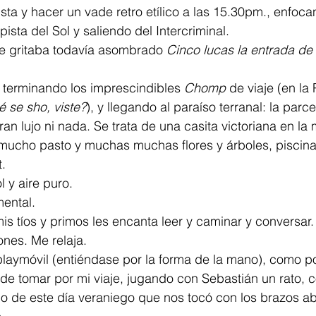
sta y hacer un vade retro etílico a las 15.30pm., enfoca
ista del Sol y saliendo del Intercriminal.
e gritaba todavía asombrado 
Cinco lucas la entrada de 
 terminando los imprescindibles 
Chomp
 de viaje (en la 
é se sho, viste?
), y llegando al paraíso terranal: la parce
ran lujo ni nada. Se trata de una casita victoriana en la
mucho pasto y muchas muchas flores y árboles, pisci
t.
l y aire puro.
mental.
s tíos y primos les encanta leer y caminar y conversar.
ones. Me relaja.
 playmóvil (entiéndase por la forma de la mano), como 
de tomar por mi viaje, jugando con Sebastián un rato, 
ndo de este día veraniego que nos tocó con los brazos abi