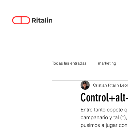
Todas las entradas
marketing
Cristián Ritalin Leó
data-driven creativity
empren
Control+alt
smartphones
tecnología
Entre tanto copete q
campanario y tal (*)
pusimos a jugar con