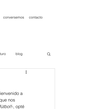
conversemos
contacto
turo
blog
les
Publicidad
ienvenido a 
rque nos 
fútbol!
-, opté 