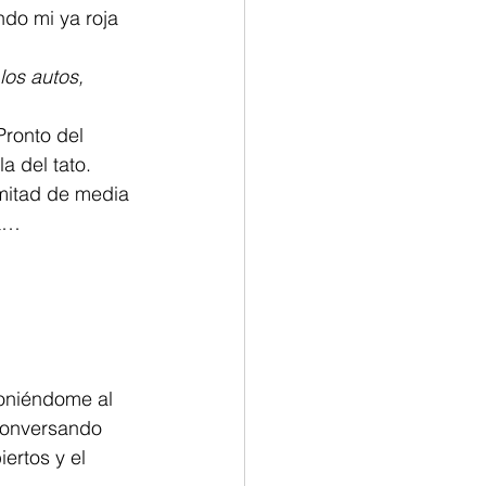
ndo mi ya roja 
los autos, 
Pronto del 
la del tato.
 mitad de media 
na…
poniéndome al 
conversando 
ertos y el 