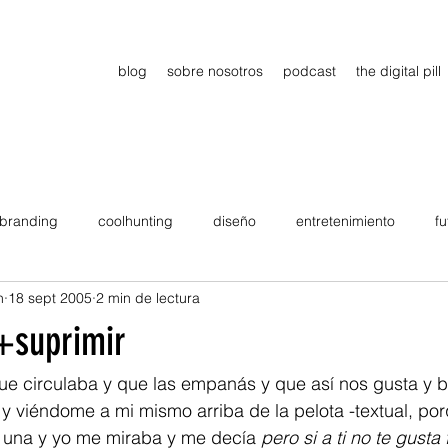
blog
sobre nosotros
podcast
the digital pill
branding
coolhunting
diseño
entretenimiento
fu
n
18 sept 2005
2 min de lectura
dimiento
estrategia
gadgets
motivation
persona
+suprimir
Viajes
tendencias
Wow
B2B
Showcase
ue circulaba y que las empanás y que así nos gusta y b
, y viéndome a mi mismo arriba de la pelota -textual, po
 una y yo me miraba y me decía 
pero si a ti no te gusta 