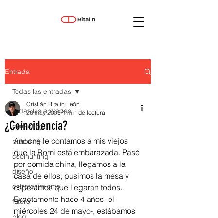
Entrada
Todas las entradas
Cristián Ritalin León
Todas las entradas
26 may 2005
1 min de lectura
¿Coincidencia?
marketing
Anoche le contamos a mis viejos 
branding
que la Romi está embarazada. Pasé 
coolhunting
por comida china, llegamos a la 
diseño
casa de ellos, pusimos la mesa y 
entretenimiento
esperamos que llegaran todos.
Exactamente hace 4 años -el 
futuro
miércoles 24 de mayo-, estábamos 
blog