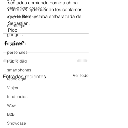
sentados comiendo comida china 
data-driven creativity
con mis viejos cuando les contamos 
que la Romi estaba embarazada de 
emprendimiento
Sebastián.
estrategia
Plop.
gadgets
motivation
personales
Publicidad
smartphones
Ver todo
Entradas recientes
tecnología
Viajes
tendencias
Wow
B2B
Showcase