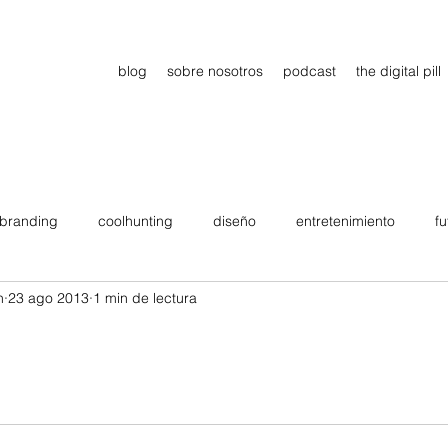
blog
sobre nosotros
podcast
the digital pill
branding
coolhunting
diseño
entretenimiento
fu
n
23 ago 2013
1 min de lectura
dimiento
estrategia
gadgets
motivation
persona
Viajes
tendencias
Wow
B2B
Showcase