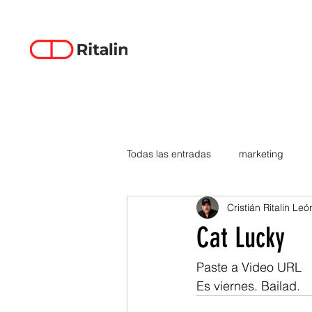
Todas las entradas
marketing
Cristián Ritalin Leó
data-driven creativity
empren
Cat Lucky
smartphones
tecnología
Paste a Video URL
Es viernes. Bailad.