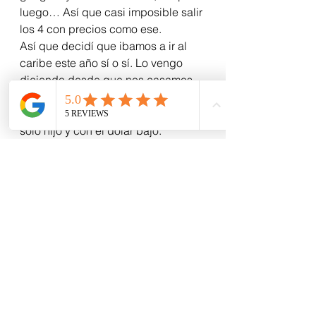
luego… Así que casi imposible salir 
los 4 con precios como ese.
Así que decidí que ibamos a ir al 
caribe este año sí o sí. Lo vengo 
diciendo desde que nos casamos, 
pero es el unico momento en el que 
podemos hacerlo! Jovenes, con un 
solo hijo y con el dólar bajo.
Así que, ¡a aprovechar la vida!  
…At least, while you can.
Ver todo
Entradas recientes