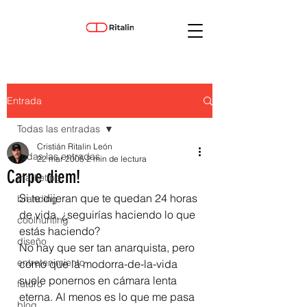
Entrada
Todas las entradas
Cristián Ritalin León
Todas las entradas
22 mar 2005
2 min de lectura
Carpe diem!
marketing
Si te dijeran que te quedan 24 horas 
branding
de vida, ¿seguirías haciendo lo que 
coolhunting
estás haciendo?
diseño
No hay que ser tan anarquista, pero 
entretenimiento
como que la modorra-de-la-vida 
suele ponernos en cámara lenta 
futuro
eterna. Al menos es lo que me pasa 
blog