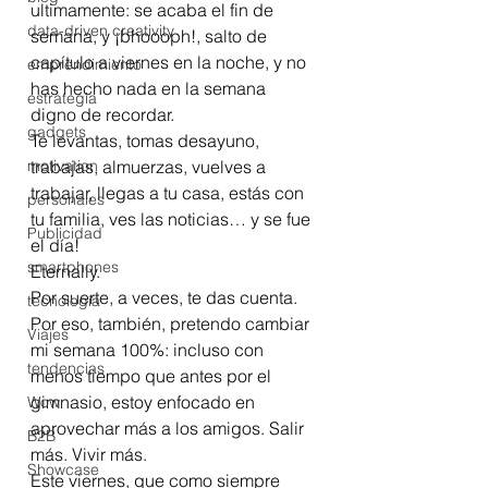
ultimamente: se acaba el fin de 
data-driven creativity
semana, y ¡bhoooph!, salto de 
capítulo a viernes en la noche, y no 
emprendimiento
has hecho nada en la semana 
estrategia
digno de recordar.
gadgets
Te levantas, tomas desayuno, 
motivation
trabajas, almuerzas, vuelves a 
trabajar, llegas a tu casa, estás con 
personales
tu familia, ves las noticias… y se fue 
Publicidad
el día! 
smartphones
Eternally.
Por suerte, a veces, te das cuenta. 
tecnología
Por eso, también, pretendo cambiar 
Viajes
mi semana 100%: incluso con 
tendencias
menos tiempo que antes por el 
gimnasio, estoy enfocado en 
Wow
aprovechar más a los amigos. Salir 
B2B
más. Vivir más.
Showcase
Este viernes, que como siempre 