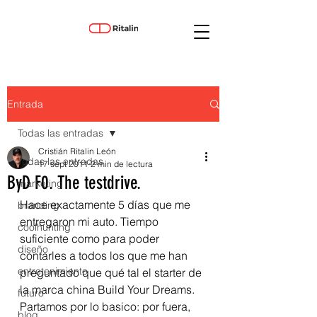
Entrada
Todas las entradas
Cristián Ritalin León
Todas las entradas
17 sept 2011
2 min de lectura
ByD F0. The testdrive.
marketing
Hace exactamente 5 días que me 
branding
entregaron mi auto. Tiempo 
coolhunting
suficiente como para poder 
diseño
contarles a todos los que me han 
entretenimiento
preguntado que qué tal el starter de 
la marca china Build Your Dreams. 
futuro
Partamos por lo basico: por fuera, 
blog