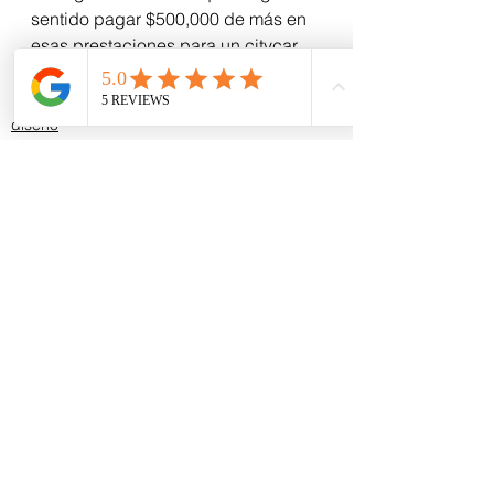
sentido pagar $500,000 de más en 
esas prestaciones para un citycar.
Osea: feliz. Un auto onderillo, 
bonito, cómodo y práctico.
diseño
personales
Ver todo
Entradas recientes