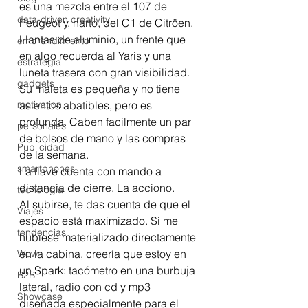
es una mezcla entre el 107 de 
data-driven creativity
Peugeot y, harto, del C1 de Citröen. 
Llantas de aluminio, un frente que 
emprendimiento
en algo recuerda al Yaris y una 
estrategia
luneta trasera con gran visibilidad. 
gadgets
Su maleta es pequeña y no tiene 
motivation
asientos abatibles, pero es 
profunda. Caben facilmente un par 
personales
de bolsos de mano y las compras 
Publicidad
de la semana. 
smartphones
La llave cuenta con mando a 
distancia de cierre. La acciono. 
tecnología
Al subirse, te das cuenta de que el 
Viajes
espacio está maximizado. Si me 
tendencias
hubiese materializado directamente 
en la cabina, creería que estoy en 
Wow
un Spark: tacómetro en una burbuja 
B2B
lateral, radio con cd y mp3 
Showcase
diseñada especialmente para el 