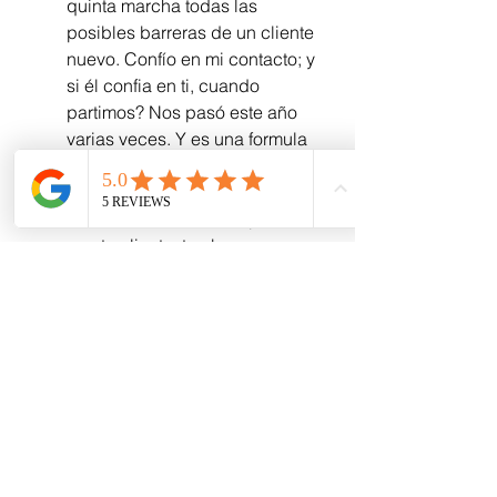
quinta marcha todas las 
posibles barreras de un cliente 
nuevo. Confío en mi contacto; y 
si él confia en ti, cuando 
partimos? Nos pasó este año 
varias veces. Y es una formula 
sencilla y lógica: Hacer las 
cosas bien, entregarlo todo y 
ser realmente un buen partner 
con tu cliente, te abre sus 
contactos y su red entera.
El poder del Dharma. 
Esto es 
sin duda el gran aprendizaje 
de este y los ultimos años. Y 
que insto que lo pongas en 
práctica y te maravilles con el 
resultado. Sin intentar pasarme 
al lado esotérico de la vida, sí 
puedo dar fe total y absoluta 