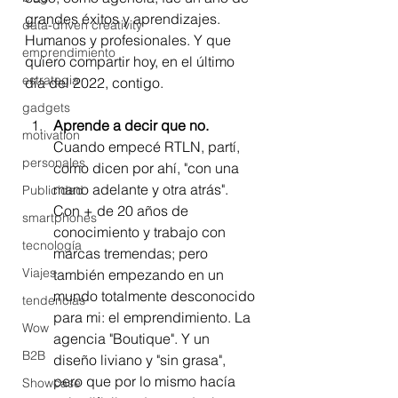
grandes éxitos y aprendizajes. 
data-driven creativity
Humanos y profesionales. Y que 
emprendimiento
quiero compartir hoy, en el último 
estrategia
día del 2022, contigo. 
gadgets
Aprende a decir que no. 
motivation
Cuando empecé RTLN, partí, 
personales
como dicen por ahí, "con una 
mano adelante y otra atrás". 
Publicidad
Con + de 20 años de 
smartphones
conocimiento y trabajo con 
tecnología
marcas tremendas; pero 
Viajes
también empezando en un 
mundo totalmente desconocido 
tendencias
para mi: el emprendimiento. La 
Wow
agencia "Boutique". Y un 
B2B
diseño liviano y "sin grasa", 
pero que por lo mismo hacía 
Showcase