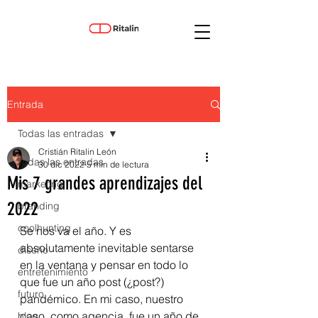
Entrada
Todas las entradas
Cristián Ritalin León
Todas las entradas
30 dic 2022
5 min de lectura
Mis 7 grandes aprendizajes del
marketing
2022
branding
coolhunting
Se nos va el año. Y es 
absolutamente inevitable sentarse 
diseño
en la ventana y pensar en todo lo 
entretenimiento
que fue un año post (¿post?) 
futuro
pandémico. En mi caso, nuestro 
caso, como agencia, fue un año de 
blog