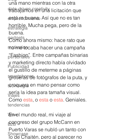
una mano mientras con la otra 
data-driven creativity
trabajamos en una licitación que 
está re buena. Así que no es tan 
emprendimiento
horrible. Mucha pega, pero de la 
estrategia
buena.
gadgets
Como ahora mismo: hace rato que 
motivation
no me tocaba hacer una campaña 
“Fashion”. Entre campañas binarias 
personales
y marketing directo había olvidado 
Publicidad
el gustillo de meterme a páginas 
smartphones
groseras de fotógrafos de la puta, y 
croquera en mano pensar como 
tecnología
sería la idea para tamaña visual.
Viajes
Como 
esta
, o 
esta
 o 
esta
. Geniales.
tendencias
En el mundo real, mi viaje al 
Wow
congreso del grupo McCann en 
B2B
Puerto Varas se nubló un tanto con 
Showcase
lo de Chaitén, pero al parecer no 