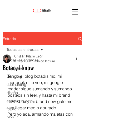
Entrada
Todas las entradas
Cristián Ritalin León
Todas las entradas
8 may 2008
1 min de lectura
Botao, I know
marketing
Tengo el blog botadísimo, mi 
branding
facebook ni lo veo, mi google 
coolhunting
reader sigue sumando y sumando 
diseño
posteos sin leer, y hasta mi brand 
entretenimiento
new Xbox y mi brand new gato me 
ven llegar medio apurado…
futuro
Pero yo acá, armando maletas con 
blog