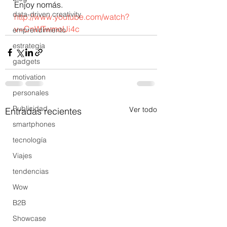
Enjoy nomás. 
data-driven creativity
http://www.youtube.com/watch?
v=CnWTwmoUi4c
emprendimiento
estrategia
gadgets
motivation
personales
Publicidad
Ver todo
Entradas recientes
smartphones
tecnología
Viajes
tendencias
Wow
B2B
Showcase