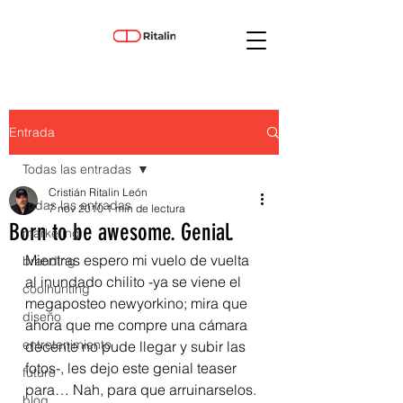
Entrada
Todas las entradas
Cristián Ritalin León
Todas las entradas
7 nov 2010
1 min de lectura
Born to be awesome. Genial.
marketing
Mientras espero mi vuelo de vuelta 
branding
al inundado chilito -ya se viene el 
coolhunting
megaposteo newyorkino; mira que 
diseño
ahora que me compre una cámara 
entretenimiento
decente no pude llegar y subir las 
fotos-, les dejo este genial teaser 
futuro
para… Nah, para que arruinarselos. 
blog