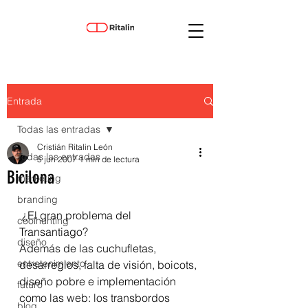
Entrada
Todas las entradas
Cristián Ritalin León
Todas las entradas
5 jun 2007
1 min de lectura
Bicilona
marketing
branding
 ¿El gran problema del 
coolhunting
Transantiago?
diseño
Además de las cuchufletas, 
entretenimiento
desarreglos, falta de visión, boicots, 
diseño pobre e implementación 
futuro
como las web: los transbordos 
blog