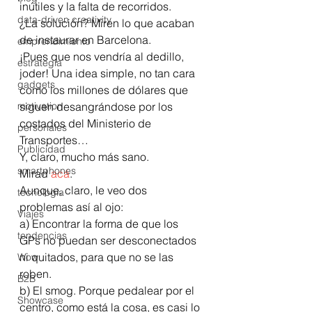
inútiles y la falta de recorridos.
data-driven creativity
¿La solución? Miren lo que acaban 
de instaurar en Barcelona.
emprendimiento
¡Pues que nos vendría al dedillo, 
estrategia
joder! Una idea simple, no tan cara 
gadgets
como los millones de dólares que 
motivation
siguen desangrándose por los 
costados del Ministerio de 
personales
Transportes…
Publicidad
Y, claro, mucho más sano.
smartphones
Mirad 
acá
.
Aunque, claro, le veo dos 
tecnología
problemas así al ojo:
Viajes
a) Encontrar la forma de que los 
tendencias
GPs no puedan ser desconectados 
ni quitados, para que no se las 
Wow
roben.
B2B
b) El smog. Porque pedalear por el 
Showcase
centro, como está la cosa, es casi lo 