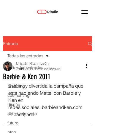
Entrada
Todas las entradas
Cristián Ritalin León
Todas las entradas
7 abr 2011
1 min de lectura
Barbie & Ken 2011
marketing
Está muy divertida la campaña que 
branding
está haciendo Mattel con Barbie y 
coolhunting
Ken en 
diseño
redes sociales: barbieandken.com 
entretenimiento
El caso, acá: 
futuro
blog