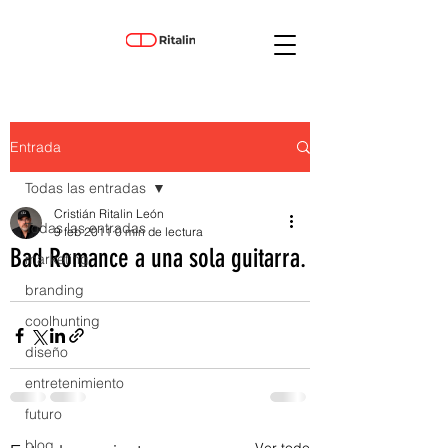
Entrada
Todas las entradas
Cristián Ritalin León
Todas las entradas
9 feb 2011
0 min de lectura
Bad Romance a una sola guitarra.
marketing
branding
coolhunting
diseño
entretenimiento
futuro
blog