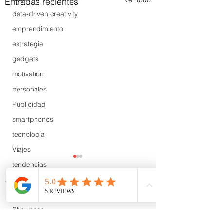
Ver todo
Entradas recientes
data-driven creativity
emprendimiento
estrategia
gadgets
motivation
personales
Publicidad
smartphones
tecnología
Viajes
tendencias
Wow
B2B
Comentarios
Showcase