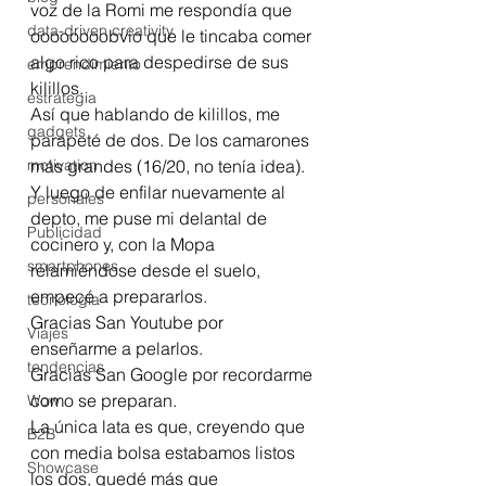
voz de la Romi me respondía que 
data-driven creativity
oooooooobvio que le tincaba comer 
algo rico para despedirse de sus 
emprendimiento
kilillos.
estrategia
Así que hablando de kilillos, me 
gadgets
parapeté de dos. De los camarones 
motivation
más grandes (16/20, no tenía idea). 
Y luego de enfilar nuevamente al 
personales
depto, me puse mi delantal de 
Publicidad
cocinero y, con la Mopa 
smartphones
relamiéndose desde el suelo,  
empecé a prepararlos.
tecnología
Gracias San Youtube por 
Viajes
enseñarme a pelarlos.
tendencias
Gracias San Google por recordarme 
como se preparan.
Wow
La única lata es que, creyendo que 
B2B
con media bolsa estabamos listos 
Showcase
los dos, quedé más que 