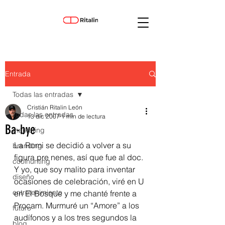
Entrada
Todas las entradas
Cristián Ritalin León
Todas las entradas
13 dic 2007
1 min de lectura
Ba-bye
marketing
La Romi se decidió a volver a su 
branding
figura pre nenes, así que fue al doc. 
coolhunting
Y yo, que soy malito para inventar 
diseño
ocasiones de celebración, viré en U 
entretenimiento
en El Bosque y me chanté frente a 
Procam. Murmuré un “Amore” a los 
futuro
audífonos y a los tres segundos la 
blog