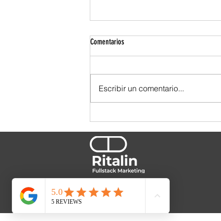
Comentarios
Escribir un comentario...
TBWA se ensució las manos. Y por eso
se nota.