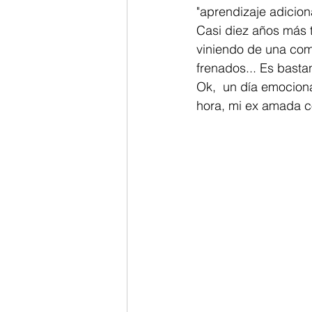
"aprendizaje adiciona
Casi diez años más t
viniendo de una com
frenados... Es basta
Ok,  un día emocion
hora, mi ex amada c