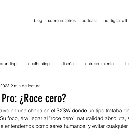
blog
sobre nosotros
podcast
the digital pill
branding
coolhunting
diseño
entretenimiento
fu
 2023
2 min de lectura
dimiento
estrategia
gadgets
motivation
persona
 Pro: ¿Roce cero?
Viajes
tendencias
Wow
B2B
Showcase
tuve en una charla en el SXSW donde un tipo trataba de
Su foco, era llegar al "roce cero": naturalidad absoluta,
de entendernos como seres humanos; y evitar cualquier 