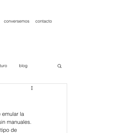
conversemos
contacto
turo
blog
les
Publicidad
 emular la 
 sin manuales. 
tipo de 