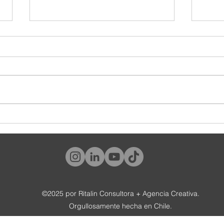
¿Y tú, qué tipo de cliente eres?
#World
tambié
©2025 por Ritalin Consultora + Agencia Creativa.
Orgullosamente hecha en Chile.