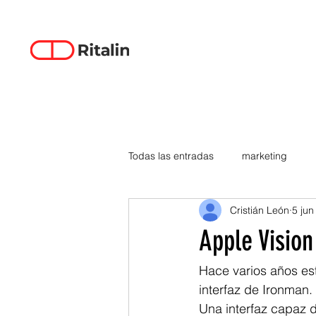
Todas las entradas
marketing
Cristián León
5 jun
data-driven creativity
empren
Apple Vision
smartphones
tecnología
Hace varios años es
interfaz de Ironman. 
Una interfaz capaz 