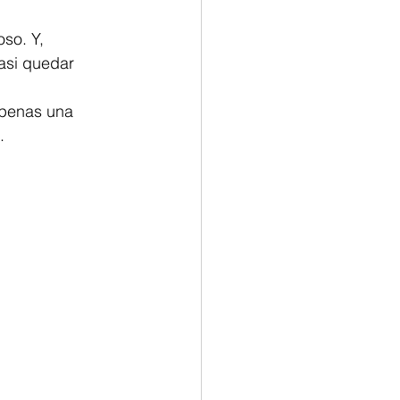
so. Y, 
asi quedar 
apenas una 
.