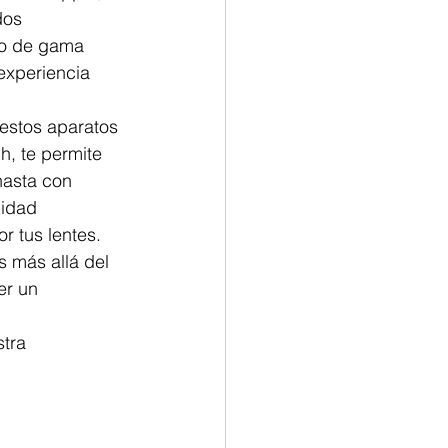
dos 
ro de gama 
experiencia 
 estos aparatos 
h, te permite 
hasta con 
lidad 
r tus lentes.
s más allá del 
er un 
tra 