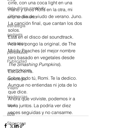
cine, con una coca light en una 
data-driven creativity
mano y unos Rolls en la otra, mi 
último día de viudo de verano. Juno. 
emprendimiento
La canción final, que cantan los dos 
estrategia
solos.
gadgets
Está en el disco del soundtrack. 
motivation
Acá les pongo la original, de The 
Moldy Peaches (el mejor nombre 
personales
raro basado en vegetales desde 
Publicidad
The Smashing Pumpkins
). 
smartphones
Escúchenla.
Sobre todo tú, Romi. Te la dedico. 
tecnología
Aunque no entiendas ni jota de lo 
Viajes
que dice.
tendencias
Ahora que volviste, podemos ir a 
verla juntos. La podría ver diez 
Wow
veces seguidas y no cansarme.
B2B
Showcase