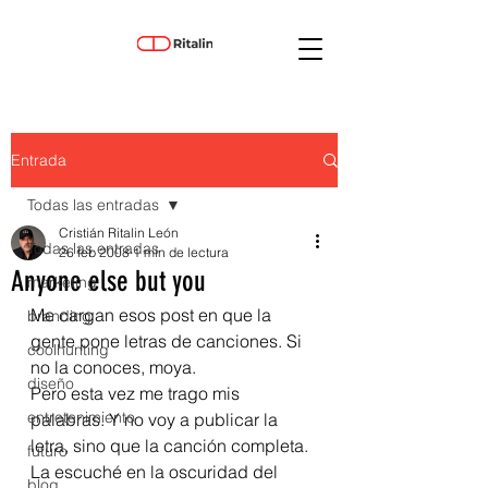
Entrada
Todas las entradas
Cristián Ritalin León
Todas las entradas
26 feb 2008
1 min de lectura
Anyone else but you
marketing
Me cargan esos post en que la 
branding
gente pone letras de canciones. Si 
coolhunting
no la conoces, moya.
diseño
Pero esta vez me trago mis 
entretenimiento
palabras. Y no voy a publicar la 
letra, sino que la canción completa.
futuro
La escuché en la oscuridad del 
blog