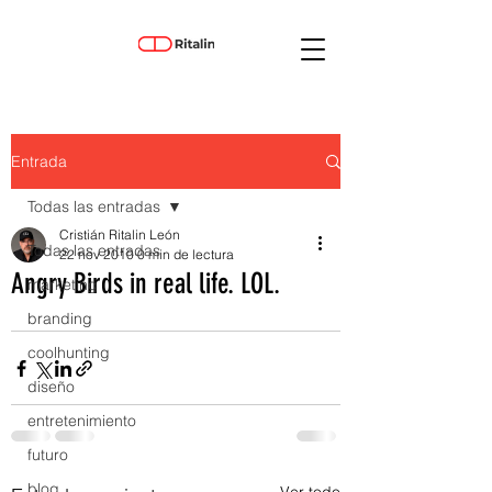
Entrada
Todas las entradas
Cristián Ritalin León
Todas las entradas
22 nov 2010
0 min de lectura
Angry Birds in real life. LOL.
marketing
branding
coolhunting
diseño
entretenimiento
futuro
blog