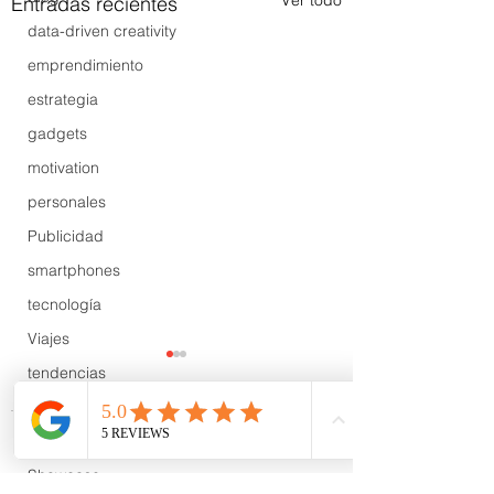
Ver todo
Entradas recientes
data-driven creativity
emprendimiento
estrategia
gadgets
motivation
personales
Publicidad
smartphones
tecnología
Viajes
tendencias
Wow
B2B
Comentarios
Showcase