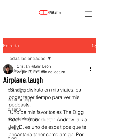
Entrada
Todas las entradas
Cristián Ritalin León
Todas las entradas
22 jun 2010
1 min de lectura
Airplane laugh
marketing
 Si algo disfruto en mis viajes, es 
branding
poder tener tiempo para ver mis 
coolhunting
podcasts.
diseño
 Uno de mis favoritos es The Digg 
entretenimiento
Reel. Y su conductor, Andrew, a.k.a. 
JellyD, es uno de esos tipos que te 
futuro
encantaría tener como amigo. Por 
blog