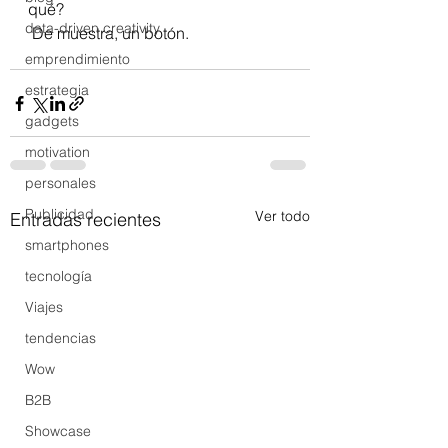
qué?
data-driven creativity
 De muestra, un botón.
emprendimiento
estrategia
gadgets
motivation
personales
Publicidad
Ver todo
Entradas recientes
smartphones
tecnología
Viajes
tendencias
Wow
B2B
Showcase