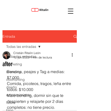
Entrada
Todas las entradas
Cristián Ritalin León
Todas las entradas
12 jun 2005
1 min de lectura
after
marketing
Bencina, peajes y Tag a medias: 
branding
$7.000
coolhunting
Comida, picoteos, tragos, leña entre 
diseño
todos: $10.000 
entretenimiento
Male bonding, dormir sin que te 
despierten y relajarte por 2 días 
futuro
completos: no tiene precio.
blog