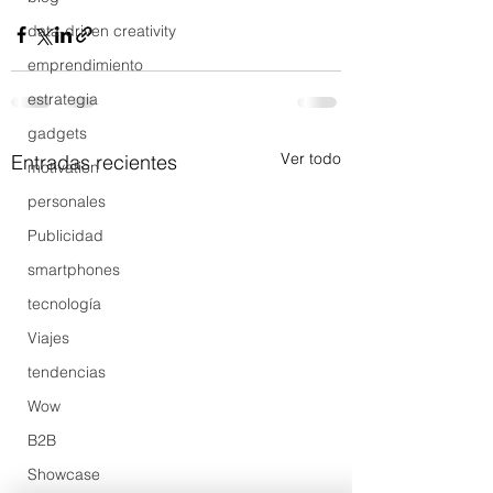
data-driven creativity
emprendimiento
estrategia
gadgets
Ver todo
Entradas recientes
motivation
personales
Publicidad
smartphones
tecnología
Viajes
tendencias
Wow
B2B
Showcase