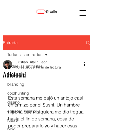
Entrada
Todas las entradas
Cristián Ritalin León
Todas las entradas
13 oct 2005
1 min de lectura
Adictushi
marketing
branding
coolhunting
Esta semana me bajó un antojo casi 
diseño
enfermizo por el Sushi. Un hambre 
entretenimiento
nipona que nisiquiera me dio tregua 
hasta el fin de semana, cosa de 
futuro
poder prepararlo yo y hacer esas 
blog