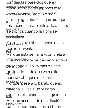
bandejotas-para-dos que en 
data-driven creativity
cualquier restorán japonés te la 
venden como “para 5 o más”.
emprendimiento
No. No aguanté. Y es que, aunque 
estrategia
les suene freak, lo antojado que soy 
gadgets
se triplica cuando la Romi se 
motivation
embaraza.
Y eso incluye absolutamente a mi 
personales
comida favorita.
Publicidad
Así que esta semana –con dieta a 
smartphones
cuestas y todo- he peinado la zona 
buscando el no va más de este 
tecnología
gusto adquirido que ya me tiene 
Viajes
casi sin cheques restorán.
tendencias
Porque, pese a lo barato que es 
hacerlo, si vas a un restorán 
Wow
japonés el katanazo te llega fuerte.
B2B
Así que asumiendo mi adicción, 
Showcase
partí mi peregrinar con mi buen 