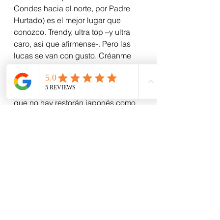
Condes hacia el norte, por Padre 
Hurtado) es el mejor lugar que 
conozco. Trendy, ultra top –y ultra 
caro, así que afirmense-. Pero las 
lucas se van con gusto. Créanme 
que nunca habrán probado un 
sushi tan increíble como ese, 
aunque algunos sigan diciendo 
que no hay restorán japonés como 
el 
Matsuri
, del Hyatt.
No sé, ah. Habrá que ver.
Ver todo
Entradas recientes