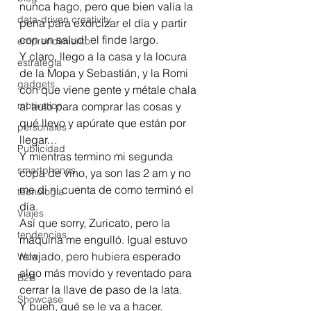
nunca hago, pero que bien valía la 
data-driven creativity
pena para exorcizar el día y partir 
con un salud! el finde largo.
emprendimiento
Y claro, llego a la casa y la locura 
estrategia
de la Mopa y Sebastián, y la Romi 
gadgets
con que viene gente y métale chala 
motivation
al auto para comprar las cosas y 
qué llevo y apúrate que están por 
personales
llegar…
Publicidad
Y mientras termino mi segunda 
smartphones
copa de vino, ya son las 2 am y no 
me di ni cuenta de como terminó el 
tecnología
día.
Viajes
Así que sorry, Zuricato, pero la 
tendencias
máquina me engulló. Igual estuvo 
relajado, pero hubiera esperado 
Wow
algo más movido y reventado para 
B2B
cerrar la llave de paso de la lata. 
Showcase
Y bueh, qué se le va a hacer.