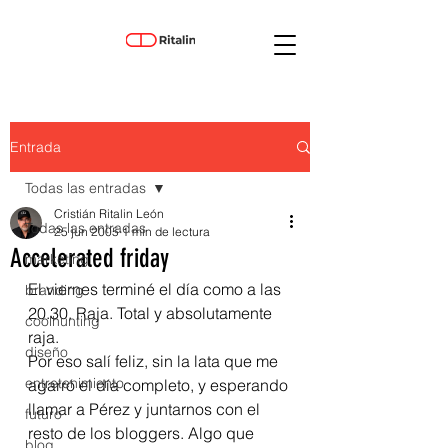
Entrada
Todas las entradas
Cristián Ritalin León
Todas las entradas
25 jun 2005
1 min de lectura
Accelerated friday
marketing
El viernes terminé el día como a las 
branding
20.30. Raja. Total y absolutamente 
coolhunting
raja.
diseño
Por eso salí feliz, sin la lata que me 
entretenimiento
agarró el día completo, y esperando 
llamar a Pérez y juntarnos con el 
futuro
resto de los bloggers. Algo que 
blog