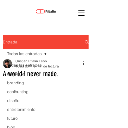
Entrada
Todas las entradas
Cristián Ritalin León
Todas las entradas
10 jul 2011
0 min de lectura
A world i never made.
marketing
branding
coolhunting
diseño
entretenimiento
futuro
blog