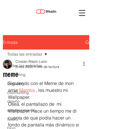
Entrada
Todas las entradas
Cristián Ritalin León
Todas las entradas
3 nov 2005
1 min de lectura
meme
marketing
Siguiendo con el Meme de mon 
branding
amie 
Mamba
 , les muestro mi 
coolhunting
Wallpaper.
diseño
Osea, el pantallazo de  mi 
entretenimiento
Wallpaper. Hace un tiempo me di 
cuenta de que podía hacer un 
futuro
fondo de pantalla más dinámico si 
blog