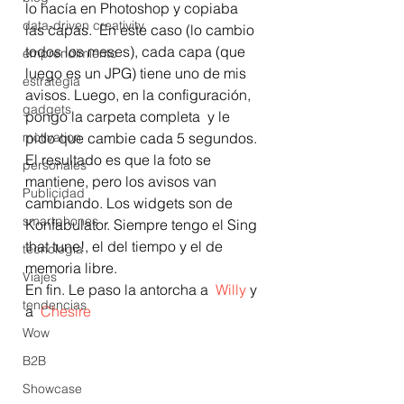
lo hacía en Photoshop y copiaba 
data-driven creativity
las capas.  En este caso (lo cambio 
todos los meses), cada capa (que 
emprendimiento
luego es un JPG) tiene uno de mis 
estrategia
avisos. Luego, en la configuración, 
gadgets
pongo la carpeta completa  y le 
motivation
pido que cambie cada 5 segundos. 
El resultado es que la foto se 
personales
mantiene, pero los avisos van 
Publicidad
cambiando. Los widgets son de 
smartphones
Konfabulator. Siempre tengo el Sing 
that tune!, el del tiempo y el de 
tecnología
memoria libre.
Viajes
En fin. Le paso la antorcha a  
Willy
 y 
tendencias
a  
Chesire
Wow
B2B
Showcase