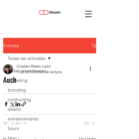
Entrada
Todas las entradas
Cristián Ritalin León
Todas las entradas
1 jul 2010
0 min de lectura
Auch
marketing
branding
coolhunting
diseño
entretenimiento
futuro
blog