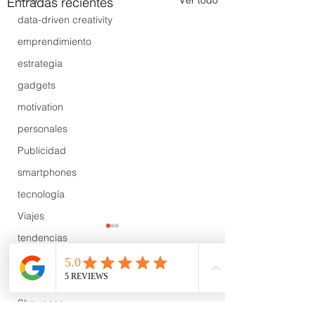
Ver todo
Entradas recientes
data-driven creativity
emprendimiento
estrategia
gadgets
motivation
personales
Publicidad
smartphones
tecnología
Viajes
tendencias
Wow
B2B
Comentarios
Showcase