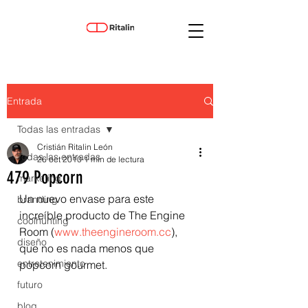
Entrada
Todas las entradas
Cristián Ritalin León
Todas las entradas
26 oct 2010
1 min de lectura
479 Popcorn
marketing
Un nuevo envase para este 
branding
increíble producto de The Engine 
coolhunting
Room (
www.theengineroom.cc
), 
diseño
que no es nada menos que 
entretenimiento
popcorn gourmet.
futuro
blog