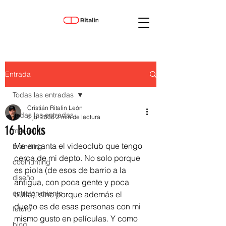
Entrada
Todas las entradas
Cristián Ritalin León
Todas las entradas
6 jul 2006
2 min de lectura
16 blocks
marketing
Me encanta el videoclub que tengo 
branding
cerca de mi depto. No solo porque 
coolhunting
es piola (de esos de barrio a la 
diseño
antigua, con poca gente y poca 
entretenimiento
bulla), sino porque además el 
dueño es de esas personas con mi 
futuro
mismo gusto en películas. Y como 
blog