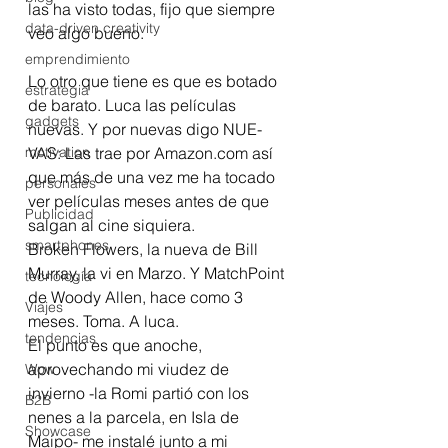
las ha visto todas, fijo que siempre 
data-driven creativity
veo algo bueno.
emprendimiento
Lo otro que tiene es que es botado 
estrategia
de barato. Luca las películas 
gadgets
nuevas. Y por nuevas digo NUE-
motivation
VAS: Las trae por Amazon.com así 
que más de una vez me ha tocado 
personales
ver películas meses antes de que 
Publicidad
salgan al cine siquiera.
smartphones
Broken Flowers, la nueva de Bill 
Murray, la vi en Marzo. Y MatchPoint 
tecnología
de Woody Allen, hace como 3 
Viajes
meses. Toma. A luca.
tendencias
El punto es que anoche, 
aprovechando mi viudez de 
Wow
invierno -la Romi partió con los 
B2B
nenes a la parcela, en Isla de 
Showcase
Maipo- me instalé junto a mi 