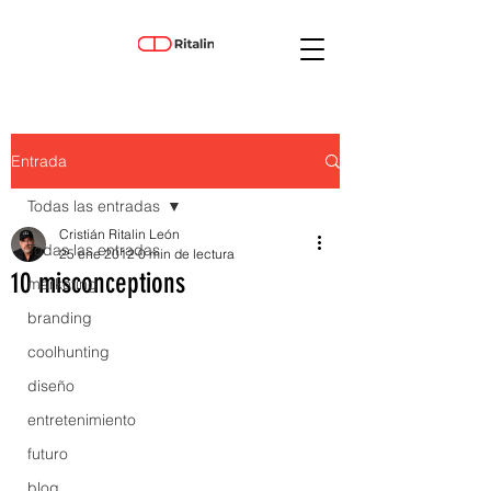
Entrada
Todas las entradas
Cristián Ritalin León
Todas las entradas
25 ene 2012
0 min de lectura
10 misconceptions
marketing
branding
coolhunting
diseño
entretenimiento
futuro
blog