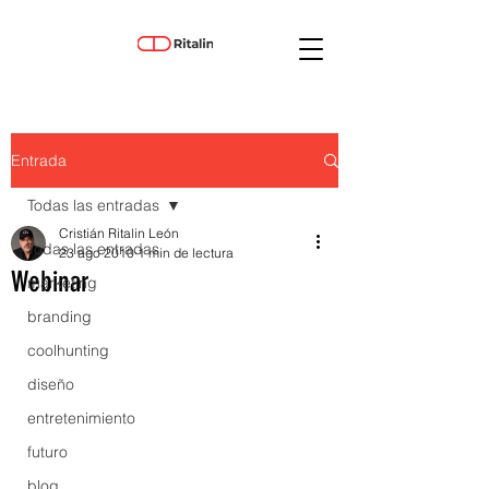
Entrada
Todas las entradas
Cristián Ritalin León
Todas las entradas
23 ago 2010
1 min de lectura
Webinar
marketing
branding
coolhunting
diseño
entretenimiento
futuro
blog