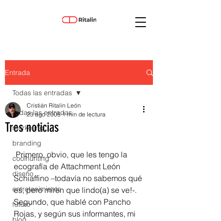
Entrada
Todas las entradas
Cristián Ritalin León
Todas las entradas
23 ago 2005
1 min de lectura
Tres noticias
marketing
branding
 Primero, obvio, que les tengo la 
coolhunting
ecografía de Attachment León 
diseño
Schiaffino –todavía no sabemos qué 
entretenimiento
es, pero miren que lindo(a) se ve!-.
Segundo, que hablé con Pancho 
futuro
Rojas, y según sus informantes, mi 
blog