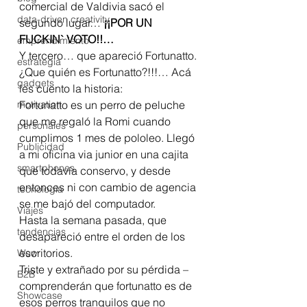
comercial de Valdivia sacó el 
data-driven creativity
segundo lugar… 
¡¡POR UN 
FUCKIN` VOTO!!…
emprendimiento
Y tercero… que apareció Fortunatto. 
estrategia
¿Que quién es Fortunatto?!!!… Acá 
gadgets
les cuento la historia:
motivation
Fortunatto es un perro de peluche 
que me regaló la Romi cuando 
personales
cumplimos 1 mes de pololeo. Llegó 
Publicidad
a mi oficina via junior en una cajita 
smartphones
que todavía conservo, y desde 
entonces ni con cambio de agencia 
tecnología
se me bajó del computador.
Viajes
Hasta la semana pasada, que 
tendencias
desapareció entre el orden de los 
escritorios.
Wow
Triste y extrañado por su pérdida –
B2B
comprenderán que fortunatto es de 
Showcase
esos perros tranquilos que no 