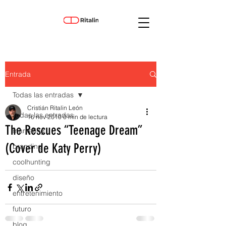
Entrada
Todas las entradas
Cristián Ritalin León
Todas las entradas
16 nov 2010
0 min de lectura
The Rescues “Teenage Dream”
marketing
(Cover de Katy Perry)
branding
coolhunting
diseño
entretenimiento
futuro
blog