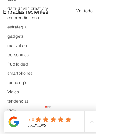
data-driven creativity
Ver todo
Entradas recientes
emprendimiento
estrategia
gadgets
motivation
personales
Publicidad
smartphones
tecnología
Viajes
tendencias
Wow
B2B
Showcase
Comentarios