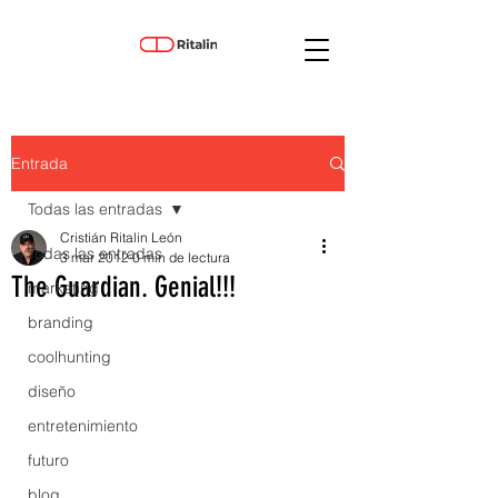
Entrada
Todas las entradas
Cristián Ritalin León
Todas las entradas
3 mar 2012
0 min de lectura
The Guardian. Genial!!!
marketing
branding
coolhunting
diseño
entretenimiento
futuro
blog