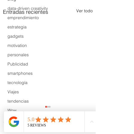
data-driven creativity
Ver todo
Entradas recientes
emprendimiento
estrategia
gadgets
motivation
personales
Publicidad
smartphones
tecnología
Viajes
tendencias
Wow
B2B
Showcase
Comentarios