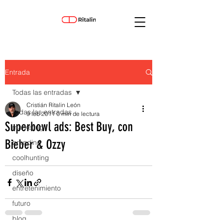
Entrada
Todas las entradas
Cristián Ritalin León
Todas las entradas
9 feb 2011
0 min de lectura
Superbowl ads: Best Buy, con
marketing
Bieber & Ozzy
branding
coolhunting
diseño
entretenimiento
futuro
blog