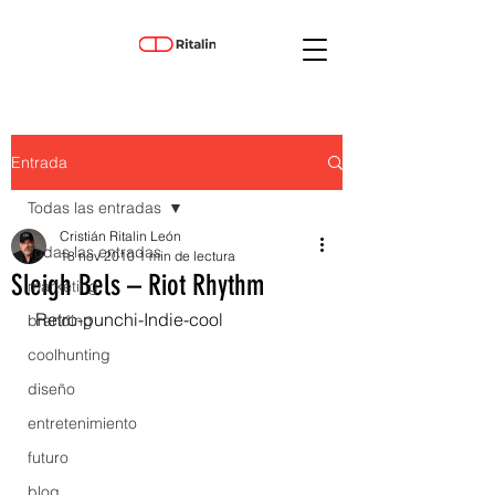
Entrada
Todas las entradas
Cristián Ritalin León
Todas las entradas
18 nov 2010
1 min de lectura
Sleigh Bels – Riot Rhythm
marketing
 Retro-punchi-Indie-cool
branding
coolhunting
diseño
entretenimiento
futuro
blog