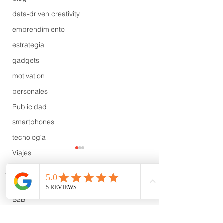
data-driven creativity
emprendimiento
estrategia
gadgets
motivation
personales
Publicidad
smartphones
tecnología
Viajes
tendencias
Wow
Comentarios
B2B
Showcase
¿Y tú, qué tipo de cliente eres?
#Worldmembergate: los