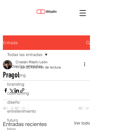
Entrada
Todas las entradas
Cristián Ritalin León
Todas las entradas
11 jun 2010
0 min de lectura
Pragol
marketing
branding
coolhunting
diseño
entretenimiento
futuro
Ver todo
Entradas recientes
blog