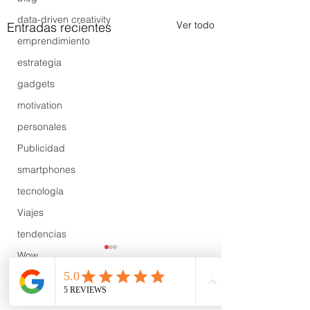
data-driven creativity
Ver todo
Entradas recientes
emprendimiento
estrategia
gadgets
motivation
personales
Publicidad
smartphones
tecnología
Viajes
tendencias
Wow
B2B
Showcase
Comentarios