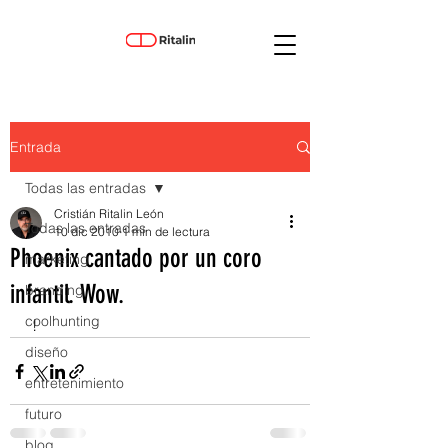
Entrada
Todas las entradas
Cristián Ritalin León
Todas las entradas
10 dic 2010
1 min de lectura
Phoenix cantado por un coro
marketing
infantil. Wow.
branding
coolhunting
 ! 
diseño
entretenimiento
futuro
blog