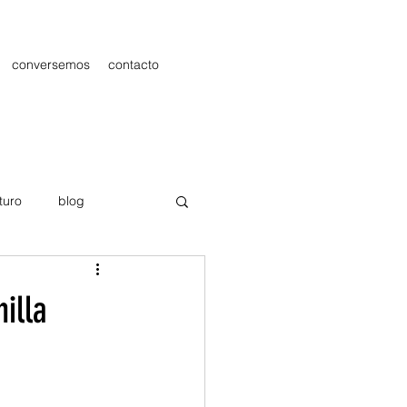
conversemos
contacto
turo
blog
les
Publicidad
illa