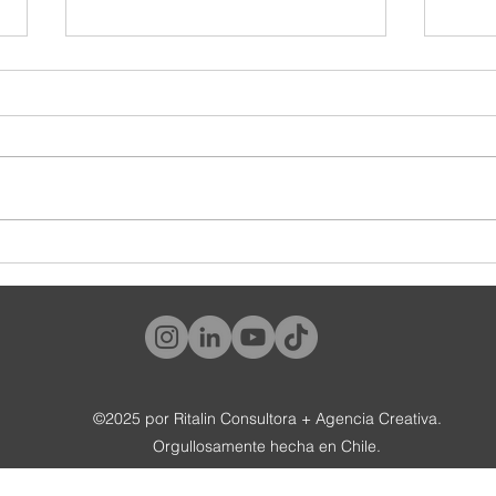
#Worldmembergate: los beneficios
La fus
también son branding
gigant
©2025 por Ritalin Consultora + Agencia Creativa.
Orgullosamente hecha en Chile.