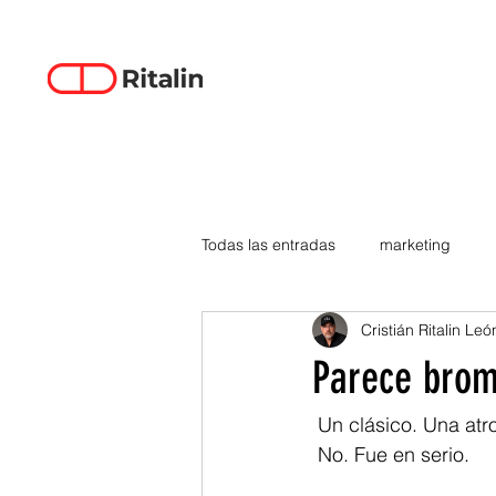
Todas las entradas
marketing
Cristián Ritalin Leó
data-driven creativity
empren
Parece broma
smartphones
tecnología
 Un clásico. Una a
 No. Fue en serio.