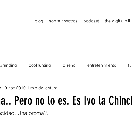
blog
sobre nosotros
podcast
the digital pill
branding
coolhunting
diseño
entretenimiento
fu
n
19 nov 2010
1 min de lectura
dimiento
estrategia
gadgets
motivation
persona
.. Pero no lo es. Es Ivo la Chinch
Viajes
tendencias
Wow
B2B
Showcase
trocidad. Una broma?… 