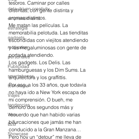
tesoros. Caminar por calles 
data-driven creativity
distintas, con gente distinta y 
aromas distintos.
emprendimiento
Me matan las películas. La 
estrategia
memorabilia pelotuda. Las tienditas 
gadgets
escondidas con viejitos atendiendo 
motivation
y las megaluminosas con gente de 
portada atendiendo.
personales
Los gadgets. Los Delis. Las 
Publicidad
hamburguesas y los Dim Sums. La 
smartphones
arquitectura y los graffittis.
Por eso, a los 33 años, que todavía 
tecnología
no haya ido a New York escapa de 
Viajes
mi comprensión. O bueh, me 
tendencias
demoro dos segundos más y 
recuerdo que han habido varias 
Wow
bifurcaciones que jamás me han 
B2B
conducido a la Gran Manzana… 
Showcase
Pero hoy un “detour” me lleva de 