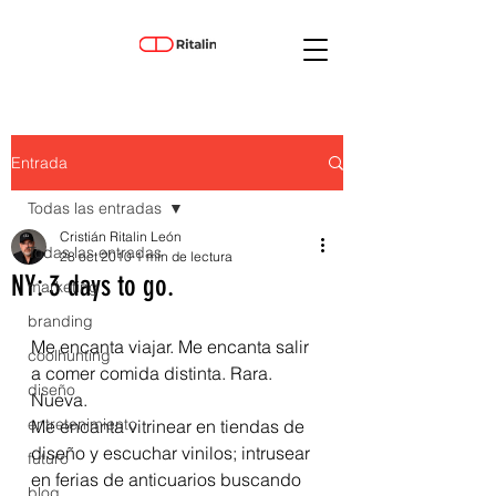
Entrada
Todas las entradas
Cristián Ritalin León
Todas las entradas
28 oct 2010
1 min de lectura
NY: 3 days to go.
marketing
branding
Me encanta viajar. Me encanta salir 
coolhunting
a comer comida distinta. Rara. 
diseño
Nueva.
entretenimiento
Me encanta vitrinear en tiendas de 
diseño y escuchar vinilos; intrusear 
futuro
en ferias de anticuarios buscando 
blog