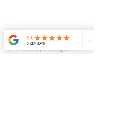
Repito lo que he dicho últimamente 
en mi Podcast y lo que dije en 
LinkedIn: voy a estar pensando, con 
este freeze que me da la vida, en 
mis próximos 20 años. En cómo me 
reinvento pero, sobre todo, cómo 
ayudo y doy valor a lo que hago. A 
la industria que represento.  
Porque como dice esa campaña 
maravillosa de Apple, “El mundo lo 
cambian los que están lo 
suficientemente locos como para 
creer que pueden hacerlo”.  