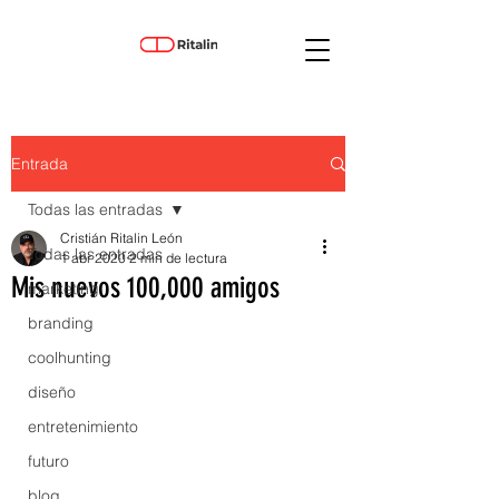
Entrada
Todas las entradas
Cristián Ritalin León
Todas las entradas
1 abr 2020
2 min de lectura
Mis nuevos 100,000 amigos
marketing
branding
coolhunting
diseño
entretenimiento
futuro
blog