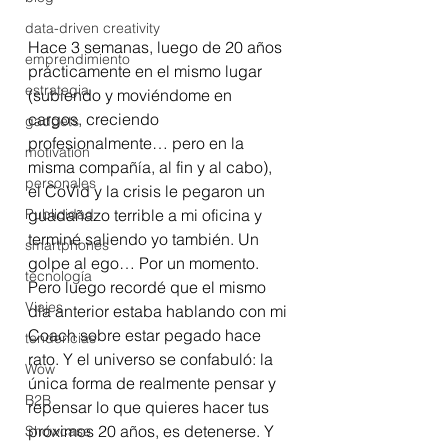
data-driven creativity
Hace 3 semanas, luego de 20 años 
emprendimiento
prácticamente en el mismo lugar 
estrategia
(subiendo y moviéndome en 
cargos, creciendo 
gadgets
profesionalmente… pero en la 
motivation
misma compañía, al fin y al cabo), 
personales
el CoVid y la crisis le pegaron un 
guadañazo terrible a mi oficina y 
Publicidad
terminé saliendo yo también. Un 
smartphones
golpe al ego… Por un momento.  
tecnología
Pero luego recordé que el mismo 
Viajes
día anterior estaba hablando con mi 
Coach sobre estar pegado hace 
tendencias
rato. Y el universo se confabuló: la 
Wow
única forma de realmente pensar y 
B2B
repensar lo que quieres hacer tus 
próximos 20 años, es detenerse. Y 
Showcase