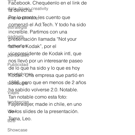
Facebook. Chequéenlo en el link de 
data-driven creativity
la derecha.
Por lo pronto, les cuento que 
emprendimiento
comenzó el Ad:Tech. Y todo ha sido 
estrategia
increíble. Partimos con una 
gadgets
presentación llamada “Not your 
motivation
father`s Kodak”, por el 
vicepresidente de Kodak intl, que 
personales
nos llevó por un interesante paseo 
Publicidad
de lo que ha sido y lo que es hoy 
smartphones
Kodak. Una empresa que partió en 
1886, pero que en menos de 2 años 
tecnología
ha sabido volverse 2.0. Notable.
Viajes
Tan notable como esta foto: 
tendencias
Fayerwayer, made in chile, en uno 
de los slides de la presentación.
Wow
Toma, Leo.
B2B
Showcase