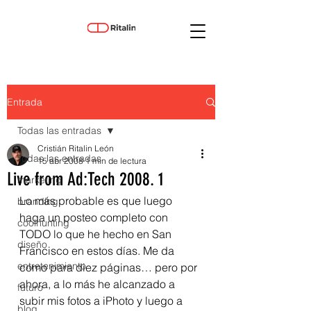
Entrada
Todas las entradas
Cristián Ritalin León
Todas las entradas
15 abr 2008
1 min de lectura
Live from Ad:Tech 2008. 1
marketing
Lo más probable es que luego 
branding
haga un posteo completo con 
coolhunting
TODO lo que he hecho en San 
diseño
Francisco en estos días. Me da 
entretenimiento
como para diez páginas… pero por 
ahora, a lo más he alcanzado a 
futuro
subir mis fotos a iPhoto y luego a 
blog