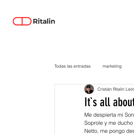
Todas las entradas
marketing
Cristián Ritalin Leó
data-driven creativity
empren
It`s all abo
smartphones
tecnología
Me despierta mi Sony
Soprole y me ducho 
Netto, me pongo des