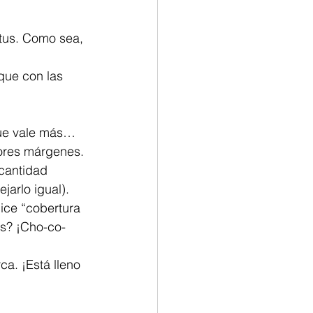
yores márgenes. 
jarlo igual). 
ice “cobertura 
`s? ¡Cho-co-