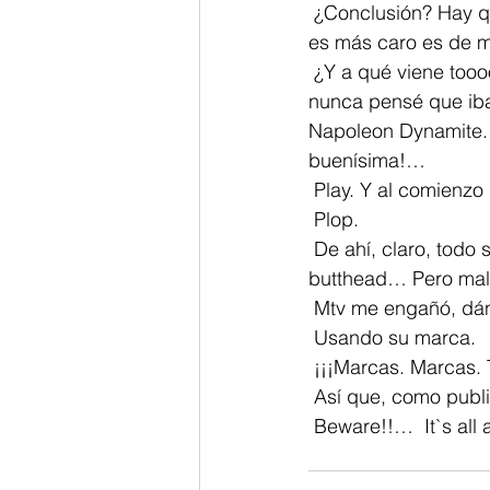
 ¿Conclusión? Hay que estar siempre atento. Comparando. No dar por sentado que lo que 
es más caro es de m
 ¿Y a qué viene tooooodo esto? Simplemente a que ayer caí nuevamente. Y con algo que 
nunca pensé que iba 
Napoleon Dynamite.
buenísima!…
 Play. Y al comienz
 Plop.
 De ahí, claro, todo se va a la cresta. La película es horrible. Jackass meets beavis and 
butthead… Pero mal
 Mtv me engañó, dán
 Usando su marca. 
 ¡¡¡Marcas. Marcas.
 Así que, como publi
 Beware!!…  It`s all