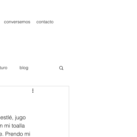
conversemos
contacto
turo
blog
les
Publicidad
stlé, jugo 
 mi toalla 
e. Prendo mi 