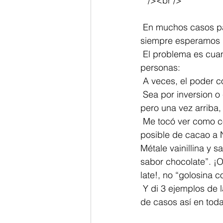
  "/><br />
 En muchos casos pagamos más porque compramos calidad.  En otros, status. Como sea, 
siempre esperamos 
 El problema es cuando no es así. Y es que con las marcas, pasa lo mismo que con las 
personas: 
 A veces, el poder c
 Sea por inversion o estrategia, una marca conocida sube sus precios porque vale más… 
pero una vez arriba
 Me tocó ver como como hacían estudios en Nestlé para sacarle la máxima cantidad 
posible de cacao a Ne
Métale vainillina y 
sabor chocolate”. ¡O
late!, no “golosina co
 Y di 3 ejemplos de la misma empresa, pero sólo porque los conozco de cerca. ¡Está lleno 
de casos así en toda