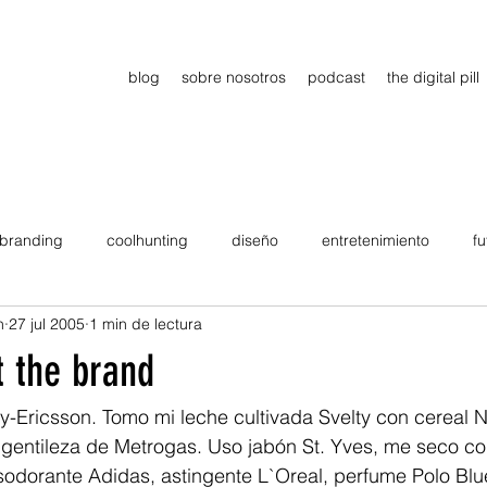
blog
sobre nosotros
podcast
the digital pill
branding
coolhunting
diseño
entretenimiento
fu
n
27 jul 2005
1 min de lectura
dimiento
estrategia
gadgets
motivation
persona
ut the brand
Viajes
tendencias
Wow
B2B
Showcase
-Ericsson. Tomo mi leche cultivada Svelty con cereal Ne
gentileza de Metrogas. Uso jabón St. Yves, me seco con
odorante Adidas, astingente L`Oreal, perfume Polo Blu