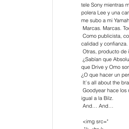
tele Sony mientras m
polera Lee y una cam
me subo a mi Yamaha,
 Marcas. Marcas. T
 Como publicista, conozco el jueguito. Muchas veces una marca se crea producto de su 
calidad y confianza.
 Otras, producto de 
 ¿Sabían que Absolut tiene como estrategia costar el doble, siendo igual que el resto? ¿O 
que Drive y Omo son 
¿O que hacer un pe
 It`s all about the br
 Goodyear hace los neumáticos Lider. Yamaha se hace en Korea. La Mac Cola de frutas es 
igual a la Bilz.
 And… And…
 <img src=" 