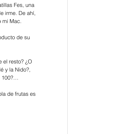
illas Fes, una 
 irme. De ahí, 
o mi Mac.
 y la Nido?, 
 a 100?…