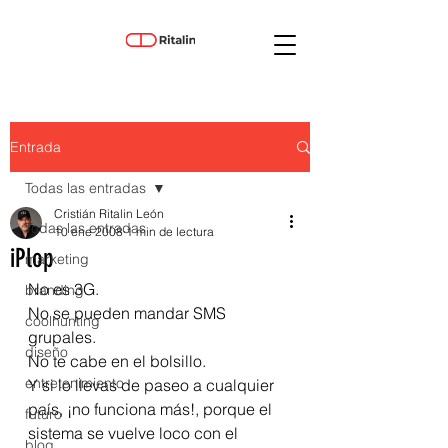
Entrada
Todas las entradas
Cristián Ritalin León
Todas las entradas
10 ene 2008
1 min de lectura
iPlop
marketing
No es 3G.
branding
No se pueden mandar SMS 
coolhunting
grupales.
diseño
No te cabe en el bolsillo.
entretenimiento
Y si lo llevas de paseo a cualquier 
país, ¡no funciona más!, porque el 
futuro
sistema se vuelve loco con el 
blog