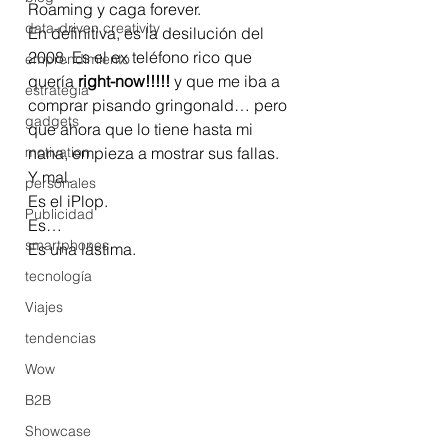
Roaming y caga forever.
data-driven creativity
En definitiva, es la desilución del 
2008. Es el ex teléfono rico que 
emprendimiento
quería 
right-now!!!!!
 y que me iba a 
estrategia
comprar pisando gringonald… pero 
gadgets
que ahora que lo tiene hasta mi 
motivation
nana, empieza a mostrar sus fallas.
Y mal.
personales
Es el iPlop.
Publicidad
Es…
smartphones
Es una lástima.
tecnología
Viajes
tendencias
Wow
B2B
Showcase