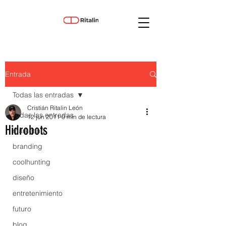
Entrada
Todas las entradas
Cristián Ritalin León
Todas las entradas
12 jun 2011
0 min de lectura
Hidrobots
marketing
branding
coolhunting
diseño
entretenimiento
futuro
blog