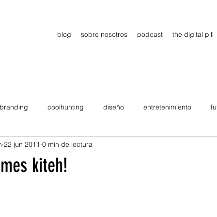
blog
sobre nosotros
podcast
the digital pill
branding
coolhunting
diseño
entretenimiento
fu
n
22 jun 2011
0 min de lectura
dimiento
estrategia
gadgets
motivation
persona
mes kiteh!
Viajes
tendencias
Wow
B2B
Showcase