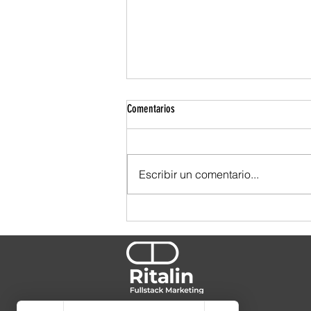
Comentarios
Escribir un comentario...
TBWA se ensució las manos. Y por eso
se nota.