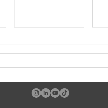
¿Y tú, qué tipo de cliente eres?
#World
tambié