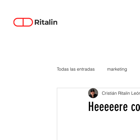
Todas las entradas
marketing
Cristián Ritalin Leó
data-driven creativity
empren
Heeeeere co
smartphones
tecnología