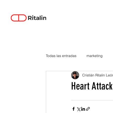
Todas las entradas
marketing
Cristián Ritalin Leó
data-driven creativity
empren
Heart Attack
smartphones
tecnología