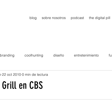
blog
sobre nosotros
podcast
the digital pill
branding
coolhunting
diseño
entretenimiento
fu
n
22 oct 2010
0 min de lectura
dimiento
estrategia
gadgets
motivation
persona
 Grill en CBS
Viajes
tendencias
Wow
B2B
Showcase