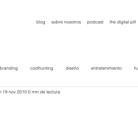
blog
sobre nosotros
podcast
the digital pill
branding
coolhunting
diseño
entretenimiento
fu
n
19 nov 2010
0 min de lectura
dimiento
estrategia
gadgets
motivation
persona
e
Viajes
tendencias
Wow
B2B
Showcase