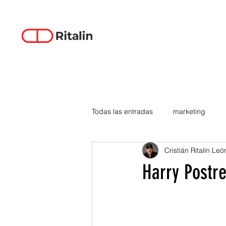
Todas las entradas
marketing
Cristián Ritalin Leó
data-driven creativity
empren
Harry Postr
smartphones
tecnología