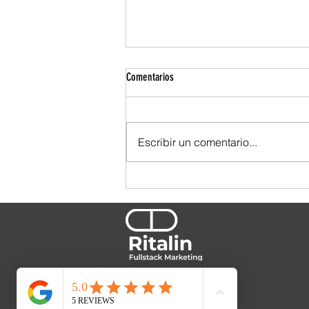
Comentarios
Escribir un comentario...
TBWA se ensució las manos. Y por eso
se nota.