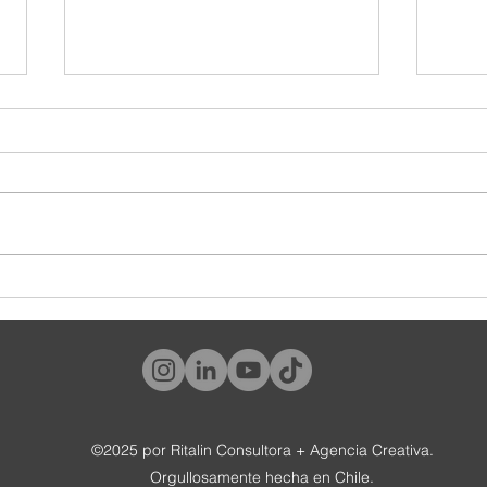
¿Y tú, qué tipo de cliente eres?
#World
tambié
©2025 por Ritalin Consultora + Agencia Creativa.
Orgullosamente hecha en Chile.