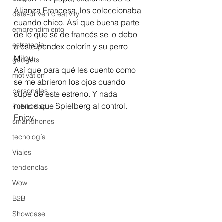
Alianza Francesa, los coleccionaba 
data-driven creativity
cuando chico. Así que buena parte 
emprendimiento
de lo que sé de francés se lo debo 
estrategia
a este pendex colorín y su perro 
Milou.
gadgets
Así que para qué les cuento como 
motivation
se me abrieron los ojos cuando 
personales
supe de este estreno. Y nada 
menos que Spielberg al control. 
Publicidad
Enjoy.
smartphones
tecnología
Viajes
tendencias
Wow
B2B
Showcase