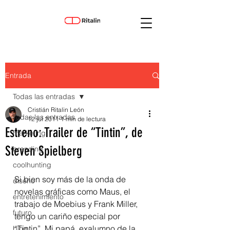
Entrada
Todas las entradas
Cristián Ritalin León
Todas las entradas
12 jul 2011
1 min de lectura
Estreno: Trailer de “Tintin”, de
marketing
Steven Spielberg
branding
coolhunting
Si bien soy más de la onda de 
diseño
novelas gráficas como Maus, el 
entretenimiento
trabajo de Moebius y Frank Miller, 
futuro
tengo un cariño especial por 
“Tintin”. Mi papá, exalumno de la 
blog