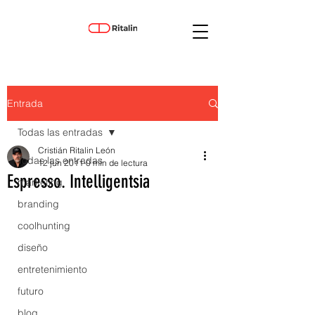
Entrada
Todas las entradas
Cristián Ritalin León
Todas las entradas
12 jun 2011
0 min de lectura
Espresso. Intelligentsia
marketing
branding
coolhunting
diseño
entretenimiento
futuro
blog