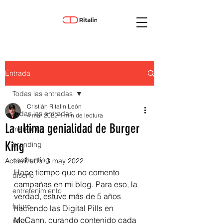
Entrada
Todas las entradas
Cristián Ritalin León
Todas las entradas
4 mar 2022
1 min de lectura
La ultima genialidad de Burger
marketing
King
branding
coolhunting
Actualizado:
3 may 2022
Hace tiempo que no comento 
diseño
campañas en mi blog. Para eso, la 
entretenimiento
verdad, estuve más de 5 años 
futuro
haciendo las Digital Pills en 
McCann, curando contenido cada 
blog