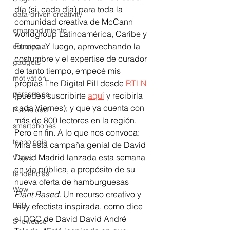
día (si, cada día) para toda la 
data-driven creativity
comunidad creativa de McCann 
emprendimiento
worldgroup Latinoamérica, Caribe y 
Europa. Y luego, aprovechando la 
estrategia
costumbre y el expertise de curador 
gadgets
de tanto tiempo, empecé mis 
motivation
propias The Digital Pill desde 
RTLN
personales
(puedes suscribirte 
aquí
 y recibirla 
cada Viernes); y que ya cuenta con 
Publicidad
más de 800 lectores en la región.  
smartphones
Pero en fin. A lo que nos convoca: 
tecnología
Mira esta campaña genial de David 
David Madrid lanzada esta semana 
Viajes
en via pública, a propósito de su 
tendencias
nueva oferta de hamburguesas 
Wow
Plant Based
. Un recurso creativo y 
B2B
muy efectista inspirada, como dice 
el DGC de David David André 
Showcase