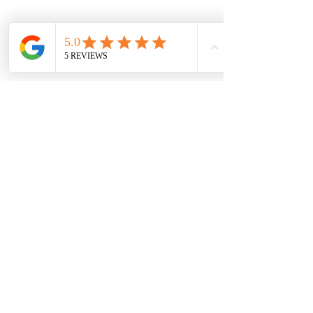
(ironicamente, sacada con mi 
iPhone)
#samsungTabs6
#Futureofcomputing
#Review
#Gadgets
#iPadPro
diseño