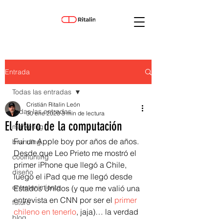
Entrada
Todas las entradas
Cristián Ritalin León
Todas las entradas
30 ene 2020
3 min de lectura
El futuro de la computación
marketing
Fui un Apple boy por años de años. 
branding
Desde que Leo Prieto me mostró el 
coolhunting
primer iPhone que llegó a Chile, 
diseño
luego el iPad que me llegó desde 
entretenimiento
Estados Unidos (y que me valió una 
entrevista en CNN por ser el 
primer 
futuro
chileno en tenerlo
, jaja)… la verdad 
blog