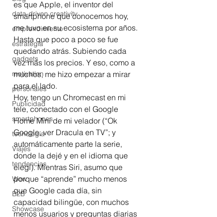
es que Apple, el inventor del 
data-driven creativity
smartphone que conocemos hoy, 
me tuvo en su ecosistema por años. 
emprendimiento
Hasta que poco a poco se fue 
estrategia
quedando atrás. Subiendo cada 
gadgets
vez más los precios. Y eso, como a 
motivation
muchos, me hizo empezar a mirar 
para el lado. 
personales
Hoy, tengo un Chromecast en mi 
Publicidad
tele, conectado con el Google 
smartphones
Home Mini de mi velador (“Ok 
Google, ver Dracula en TV”; y 
tecnología
automáticamente parte la serie, 
Viajes
donde la dejé y en el idioma que 
tendencias
elegí). Mientras Siri, asumo que 
porque “aprende” mucho menos 
Wow
que Google cada día, sin 
B2B
capacidad bilingüe, con muchos 
Showcase
menos usuarios y preguntas diarias 