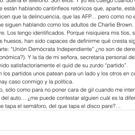
. Suena el teléfono. Son ellos. Y yo les cuelgo cuando
están hablando cantinfleos retóricos que, aparte, está
icen que la delincuencia, que las AFP… pero como no e
me siguen hablando como los adultos de Charlie Brown. 
. Los tengo identificados. Porque nisiquiera mis tíos, 
s huesos, han sido capaces de definirme qué cresta sig
(aparte: “Unión Demócrata Independiente” ¿no son de d
ómica?). Y la tía de mi señora, secretaria personal del 
do satisfactoriamente el quid de su zurdo “partido”.
n los partidos unos patean para un lado y los otros en c
ay caso conmigo y la política.
to, sólo como para no poner cara de gil cuando me inte
io del auto… ¿me puede contestar alguien cuàl es la difer
e tapa el semáforo, del que tapa el disco pare?…