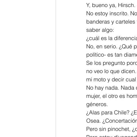
Y, bueno ya, Hirsch.
No estoy inscrito. N
banderas y carteles
saber algo:
¿cuál es la diferenc
No, en serio. ¿Qué p
político- es tan dia
Se los pregunto porq
no veo lo que dicen
mi moto y decir cua
No hay nada. Nada d
mujer, el otro es h
géneros.
¿Alas para Chile? ¿
Osea. ¿Concertación?
Pero sin pinochet, 