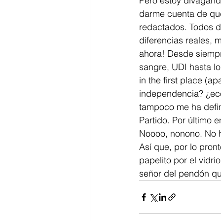
Pero estoy divagando
darme cuenta de que 
redactados. Todos d
diferencias reales, 
ahora! Desde siempre
sangre, UDI hasta lo
in the first place 
independencia? ¿econ
tampoco me ha defini
Partido. Por último e
Noooo, nonono. No h
Así que, por lo pron
papelito por el vidr
señor del pendón qu