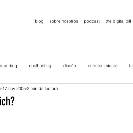
blog
sobre nosotros
podcast
the digital pill
branding
coolhunting
diseño
entretenimiento
fu
n
17 nov 2005
2 min de lectura
dimiento
estrategia
gadgets
motivation
persona
ich?
Viajes
tendencias
Wow
B2B
Showcase