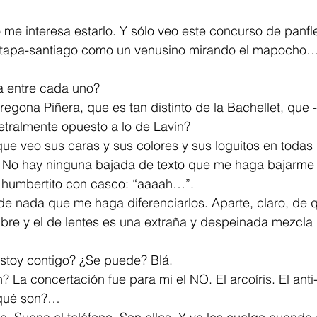
o me interesa estarlo. Y sólo veo este concurso de panfle
 tapa-santiago como un venusino mirando el mapocho…
ia entre cada uno?
regona Piñera, que es tan distinto de la Bachellet, que -
metralmente opuesto a lo de Lavín?
ue veo sus caras y sus colores y sus loguitos en todas 
. No hay ninguna bajada de texto que me haga bajarme 
l humbertito con casco: “aaaah…”.
e nada que me haga diferenciarlos. Aparte, claro, de 
ombre y el de lentes es una extraña y despeinada mezcl
Estoy contigo? ¿Se puede? Blá.
 La concertación fue para mi el NO. El arcoíris. El anti
¿qué son?…