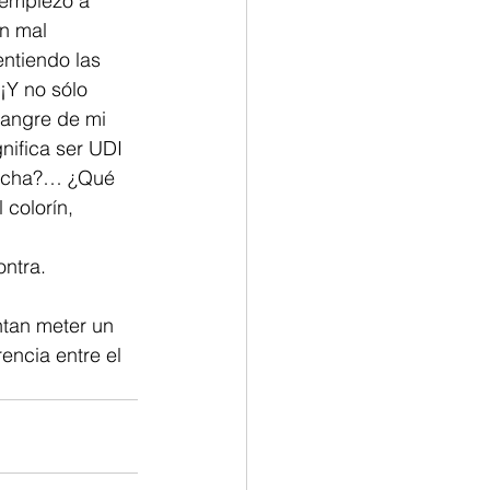
 empiezo a 
n mal 
ntiendo las 
¡Y no sólo 
sangre de mi 
nifica ser UDI 
erecha?… ¿Qué 
colorín, 
ontra.
ntan meter un 
encia entre el 