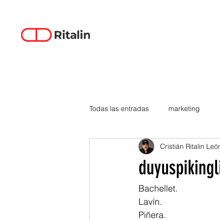
Todas las entradas
marketing
Cristián Ritalin Leó
data-driven creativity
empren
duyuspikingl
smartphones
tecnología
Bachellet.
Lavín.
Piñera.