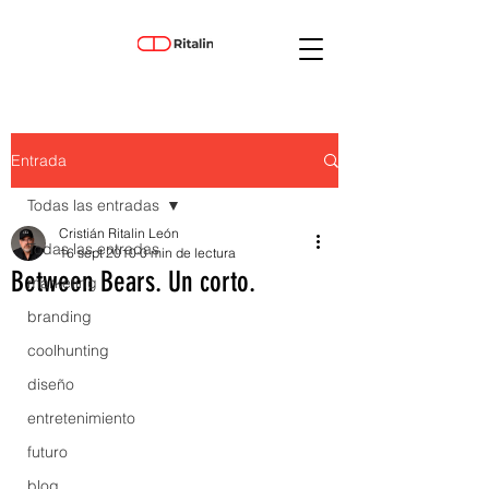
Entrada
Todas las entradas
Cristián Ritalin León
Todas las entradas
16 sept 2010
0 min de lectura
Between Bears. Un corto.
marketing
branding
coolhunting
diseño
entretenimiento
futuro
blog